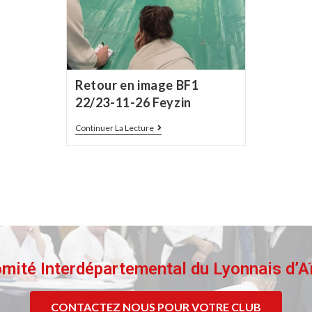
Retour en image BF1
22/23-11-26 Feyzin
Continuer La Lecture
mité Interdépartemental du Lyonnais d’A
CONTACTEZ NOUS POUR VOTRE CLUB