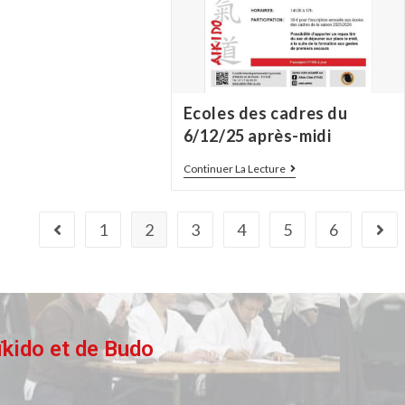
Ecoles des cadres du
6/12/25 après-midi
Continuer La Lecture
1
2
3
4
5
6
ïkido et de Budo