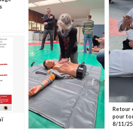
s
Retour 
pour to
aï
8/11/25