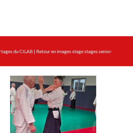
rtages du CILAB
|
Retour en images stage stages seniors 24/25/2