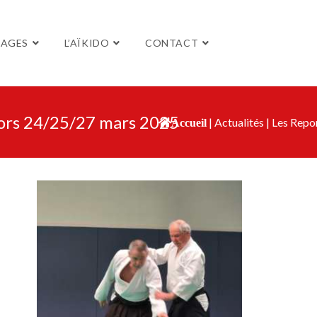
TAGES
L’AÏKIDO
CONTACT
iors 24/25/27 mars 2025
|
Actualités
|
Les Repo
Accueil