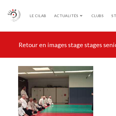
LE CILAB
ACTUALITÉS
CLUBS
S
Retour en images stage stages sen