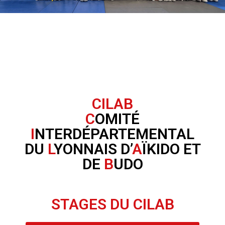
CILAB
C
OMITÉ
I
NTERDÉPARTEMENTAL
DU
L
YONNAIS
D’
A
ÏKIDO ET
DE
B
UDO
STAGES DU CILAB