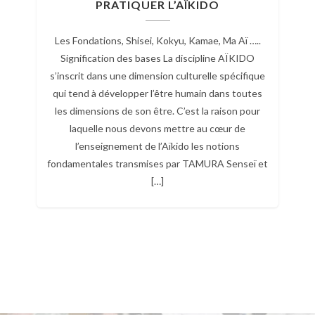
PRATIQUER L’AÏKIDO
io
us
us
Les Fondations, Shisei, Kokyu, Kamae, Ma Aï …..
la
Signification des bases La discipline AÏKIDO
ph
s
s’inscrit dans une dimension culturelle spécifique
t
une
qui tend à développer l’être humain dans toutes
ion
les dimensions de son être. C’est la raison pour
tre
laquelle nous devons mettre au cœur de
e
l’enseignement de l’Aïkido les notions
fondamentales transmises par TAMURA Senseï et
[…]